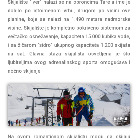
Skijalište “Iver” nalazi se na obroncima Tare a ime je
dobilo po istoimenom vrhu, drugom po visini ove
planine, koje se nalazi na 1.490 metara nadmorske
visine. Skijalište je kompletno pokriveno sistemom za
veštačko osnežavanje, kapaciteta 15.000 kubika vode,
i sa žičarom “sidro” ukupnog kapaciteta 1.200 skijaša
na sat. Glavna staza skijališta osvetljena je što
ljubiteljima ovog adrenalinskog sporta omogućava i
noćno skijanje.
Na ovom romantičnom skijalištu mogu da skijaju