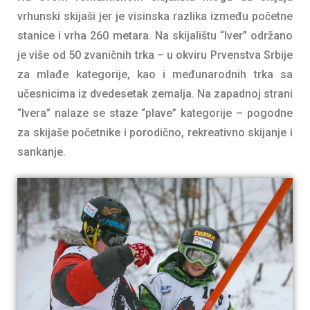
vrhunski skijaši jer je visinska razlika između početne
stanice i vrha 260 metara. Na skijalištu “Iver” održano
je više od 50 zvaničnih trka – u okviru Prvenstva Srbije
za mlađe kategorije, kao i međunarodnih trka sa
učesnicima iz dvedesetak zemalјa. Na zapadnoj strani
“Ivera” nalaze se staze “plave” kategorije – pogodne
za skijaše početnike i porodično, rekreativno skijanje i
sankanje.