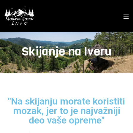
Skijanje na Iveru
"Na skijanju morate koristiti
mozak, jer to je najvažniji
deo vaše opreme"