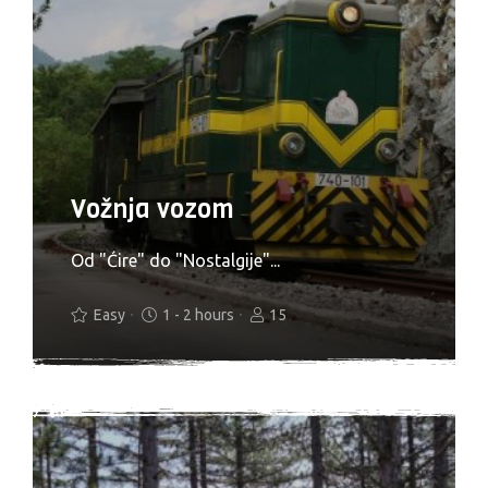
Vožnja vozom
Od "Ćire" do "Nostalgije"...
Easy
1 - 2 hours
15