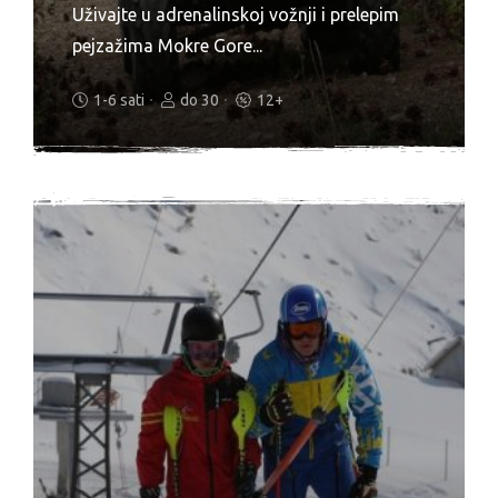
Uživajte u adrenalinskoj vožnji i prelepim
pejzažima Mokre Gore...
1-6 sati
do 30
12+