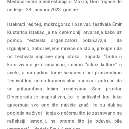
Međunarodna manifestacija u Mokroj Gori trajaće do
nedelje, 29. januara 2023. godine
Istaknuti reditelj, mokrogorac i osnivač festivala Emir
Kusturica istakao je na ceremoniji otvaranja kako uz
pomoć festivala organizatori pokušavaju da
izgubljeno, zaboravljene mrvice sa stola, prikupe i da
od festivala naprave spoj istoka i zapada. “Doba u
kom živimo je dramatično, imamo “otkaz kulture” u
svetu, a mi uprkos tome šesnaesti put proizvodimo
festival koji nema komercijalnu osnovu i potrebu da
se prilagođava lošim trendovima. Sam prostor
Drvengrada je inspirativan, to je antikvitet koji lako
apsorbuje sve ono što najviše znači: to su dubina
pogleda na život i ideja o nečemu što je zasnovano na
refleksiji, emociji, na onome što je oduvek bila