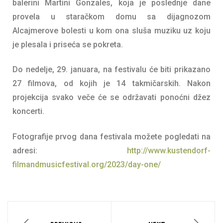
balerini Martini Gonzales, koja je poslednje dane
provela u staračkom domu sa dijagnozom
Alcajmerove bolesti u kom ona sluša muziku uz koju
je plesala i priseća se pokreta.
Do nedelje, 29. januara, na festivalu će biti prikazano
27 filmova, od kojih je 14 takmičarskih. Nakon
projekcija svako veče će se održavati ponoćni džez
koncerti.
Fotografije prvog dana festivala možete pogledati na
adresi:
http://www.kustendorf-
filmandmusicfestival.org/2023/day-one/