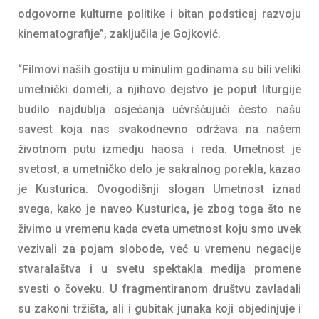
odgovorne kulturne politike i bitan podsticaj razvoju
kinematografije”, zaključila je Gojković.
“Filmovi naših gostiju u minulim godinama su bili veliki
umetnički dometi, a njihovo dejstvo je poput liturgije
budilo najdublja osjećanja učvršćujući često našu
savest koja nas svakodnevno održava na našem
životnom putu izmedju haosa i reda. Umetnost je
svetost, a umetničko delo je sakralnog porekla, kazao
je Kusturica. Ovogodišnji slogan Umetnost iznad
svega, kako je naveo Kusturica, je zbog toga što ne
živimo u vremenu kada cveta umetnost koju smo uvek
vezivali za pojam slobode, već u vremenu negacije
stvaralaštva i u svetu spektakla medija promene
svesti o čoveku. U fragmentiranom društvu zavladali
su zakoni tržišta, ali i gubitak junaka koji objedinjuje i