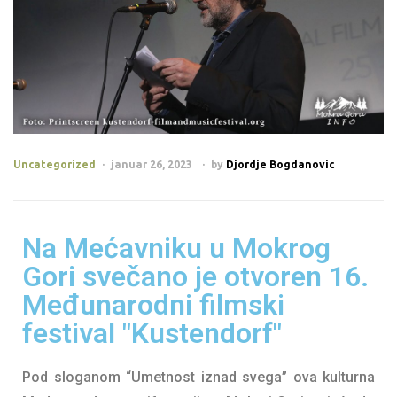
Uncategorized
januar 26, 2023
by
Djordje Bogdanovic
Na Mećavniku u Mokrog
Gori svečano je otvoren 16.
Međunarodni filmski
festival "Kustendorf"
Pod sloganom “Umetnost iznad svega” ova kulturna