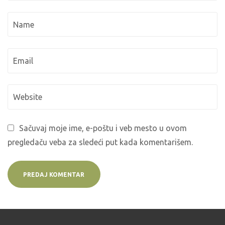
Sačuvaj moje ime, e-poštu i veb mesto u ovom
pregledaču veba za sledeći put kada komentarišem.