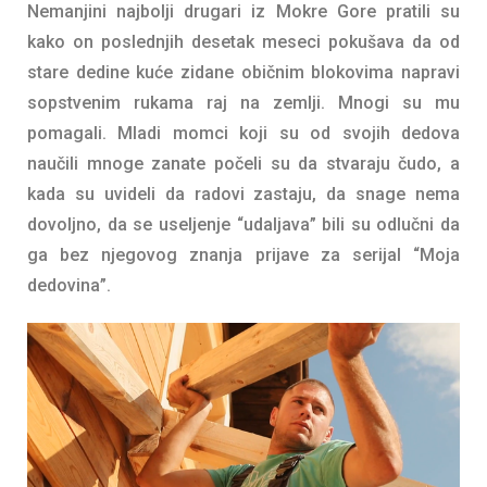
Nemanjini najbolji drugari iz Mokre Gore pratili su
kako on poslednjih desetak meseci pokušava da od
stare dedine kuće zidane običnim blokovima napravi
sopstvenim rukama raj na zemlji. Mnogi su mu
pomagali. Mladi momci koji su od svojih dedova
naučili mnoge zanate počeli su da stvaraju čudo, a
kada su uvideli da radovi zastaju, da snage nema
dovoljno, da se useljenje “udaljava” bili su odlučni da
ga bez njegovog znanja prijave za serijal “Moja
dedovina”.