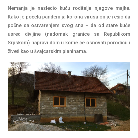
Nemanja je nasledio kuću roditelja njegove majke.
Kako je počela pandemija korona virusa on je rešio da
počne sa ostvarenjem svog sna – da od stare kuće
usred divljine (nadomak granice sa Republikom
Srpskom) napravi dom u kome će osnovati porodicu i
živeti kao u švajcarskim planinama.