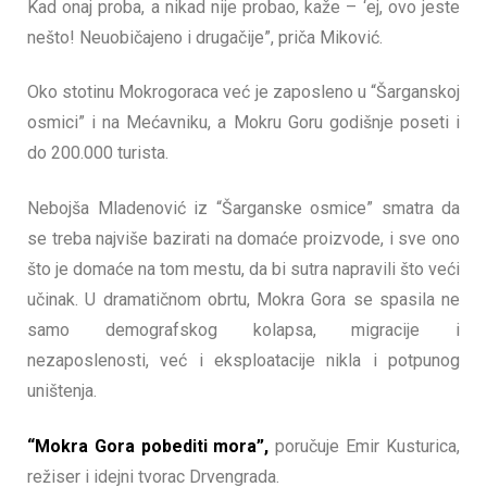
Kad onaj proba, a nikad nije probao, kaže – ‘ej, ovo jeste
nešto! Neuobičajeno i drugačije”, priča Miković.
Oko stotinu Mokrogoraca već je zaposleno u “Šarganskoj
osmici” i na Mećavniku, a Mokru Goru godišnje poseti i
do 200.000 turista.
Nebojša Mladenović iz “Šarganske osmice” smatra da
se treba najviše bazirati na domaće proizvode, i sve ono
što je domaće na tom mestu, da bi sutra napravili što veći
učinak. U dramatičnom obrtu, Mokra Gora se spasila ne
samo demografskog kolapsa, migracije i
nezaposlenosti, već i eksploatacije nikla i potpunog
uništenja.
“Mokra Gora pobediti mora”,
poručuje Emir Kusturica,
režiser i idejni tvorac Drvengrada.