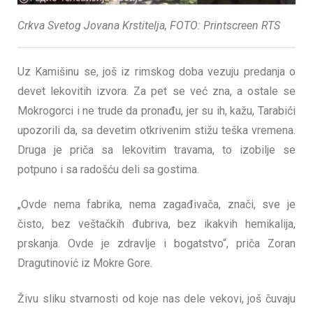
Crkva Svetog Jovana Krstitelja, FOTO: Printscreen RTS
Uz Kamišinu se, još iz rimskog doba vezuju predanja o
devet lekovitih izvora. Za pet se već zna, a ostale se
Mokrogorci i ne trude da pronađu, jer su ih, kažu, Tarabići
upozorili da, sa devetim otkrivenim stižu teška vremena.
Druga je priča sa lekovitim travama, to izobilje se
potpuno i sa radošću deli sa gostima.
„Ovde nema fabrika, nema zagađivača, znači, sve je
čisto, bez veštačkih đubriva, bez ikakvih hemikalija,
prskanja. Ovde je zdravlje i bogatstvo“, priča Zoran
Dragutinović iz Mokre Gore.
Živu sliku stvarnosti od koje nas dele vekovi, još čuvaju