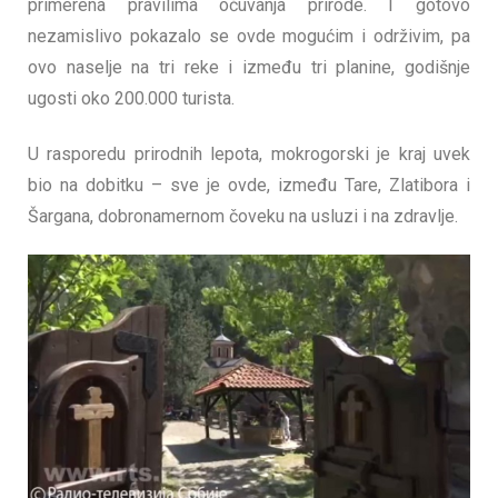
primerena pravilima očuvanja prirode. I gotovo
nezamislivo pokazalo se ovde mogućim i održivim, pa
ovo naselje na tri reke i između tri planine, godišnje
ugosti oko 200.000 turista.
U rasporedu prirodnih lepota, mokrogorski je kraj uvek
bio na dobitku – sve je ovde, između Tare, Zlatibora i
Šargana, dobronamernom čoveku na usluzi i na zdravlje.