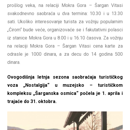
prošlog veka, na relaciji Mokra Gora – Šargan Vitasi
svakodnevno saobraća u dva termina: 10.30 i u 13.30
sati. Ukoliko interesovanje turista za vožnju popularnim
„Ćirom“ bude veće, organizovaće se i fakutativni polasci
iz stanice Mokra Gora u 8.00 i u 16.10 časova. Za vožnju
na relaciji Mokra Gora – Šargan Vitasi cena karte za
odrasle je 1000 dinara, a za decu do 14 godina 500
dinara.
Ovogodišnja letnja sezona saobraćaja turističkog
voza „Nostalgija“ u muzejsko – turističkom
kompleksu „Šarganska osmica“ počela je 1. aprila i
trajaće do 31. oktobra.