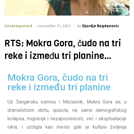
Uncategorized
novembar 11, 2021
by
Djordje Bogdanovic
RTS: Mokra Gora, čudo na tri
reke i između tri planine…
Mokra Gora, čudo na tri
reke i između tri planine
Uz Šargansku osmicu i Mećavnik, Mokra Gora se, u
dramatičnom obrtu, spasila, ne samo demografskog
kolapsa, migracija i nezaposlenosti, već i eksploatacije
nikla, i uzdigla kao mesto gde je kultura življenja