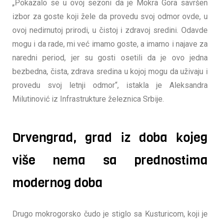
„Pokazalo se u ovoj sezoni da je Mokra Gora savršen
izbor za goste koji žele da provedu svoj odmor ovde, u
ovoj nedirnutoj prirodi, u čistoj i zdravoj sredini. Odavde
mogu i da rade, mi već imamo goste, a imamo i najave za
naredni period, jer su gosti osetili da je ovo jedna
bezbedna, čista, zdrava sredina u kojoj mogu da uživaju i
provedu svoj letnji odmor“, istakla je Aleksandra
Milutinović iz Infrastrukture železnica Srbije.
Drvengrad, grad iz doba kojeg
više nema sa prednostima
modernog doba
Drugo mokrogorsko čudo je stiglo sa Kusturicom, koji je