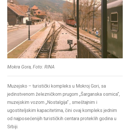
Mokra Gora, Foto: RINA
Muzejsko – turistički kompleks u Mokroj Gori, sa
jedinstvenom železničkom prugom „Šarganska osmica“,
muzejskim vozom „Nostalgija“ , smeštajnim i
ugostiteljskim kapacitetima, čini ovaj kompleks jednim
od najposećenijih turističkih centara proteklih godina u
Srbiji.