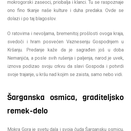
mokrogorski zaseoci, priobalja i klanci. Tu se raspoznaje
ono fino tkanje naše kulture i duha predaka. Ovde se
dolazi i po taj blagoslov.
O ratovima i nevoljama, bremenitoj prošlosti ovoga kraja,
svedoči i hram posvećen Vaznesenju Gospodnjem u
Kršanju. Predanje kaže da je sagrađen još u doba
Nemanjića, a posle svih rušenja i paljenja, narod je uvek,
iznova podizao svoju crkvu da slavi Gospoda i potvrdi
svoje trajanje, u kršu nad kojim se zaista, samo nebo vidi.
Šarganska osmica, graditeljsko
remek-delo
Mokra Gora je svetu dala i svoja čuda Šargansku osmicu,