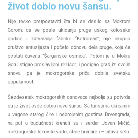
život dobio novu šansu.
Nije teško pretpostaviti šta bi se desilo sa Mokrom
Gorom, da se posle ukidanja pruge uskog koloseka
godine i zatvaranja fabrike “Kotroman”, nije okupilo
društvo entuzijasta i počelo obnovu dela pruge, koja će
postati čuvena “Šarganske osmica”. Potom je u Mokru
Goru stigao proslavljeni režiser, i podigao grad iz svojih
snova, pa je mokrogorska priča dobila svetsku
popularnost.
Šezdesetak mokrogorskih osnovaca najbolja su potvrda
da je život ovde dobio novu šansu. Sa turistima ukrcanim
u vagone starog ćire i nebrojenim gostima Drvengrada,
na put u budućnost krenuli su i serdar Jovan Mićić,
mokrogorske lekovite vode, stare brvnare i – čitavo selo.