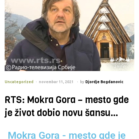
Uncategorized
novembar 11, 2021
by
Djordje Bogdanovic
RTS: Mokra Gora – mesto gde
je život dobio novu šansu…
Mokra Gora - mesto gde je