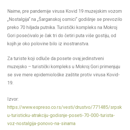
Naime, pre pandemije virusa Kovid 19 muzejskim vozom
„Nostalgija“ na „Šarganskoj osmici“ godišnje se prevozilo
preko 70 hiljada putnika. Turistički kompleks na Mokroj
Gori posećivalo je čak tri do četiri puta više gostiju, od
kojih je oko polovine bilo iz inostranstva.
Za turiste koji odluče da posete ovaj jedinstveni
muzejsko – turistički kompleks u Mokroj Gori primenjuju
se sve mere epidemiološke zaštite protiv virusa Kovid-
19.
Izvor:
https://www.espreso.co.rs/vesti/drustvo/771485/srpsk
u-turisticku-atrakciju-godisnje-poseti-70-000-turista-
voz-nostalgija-ponovo-na-sinama