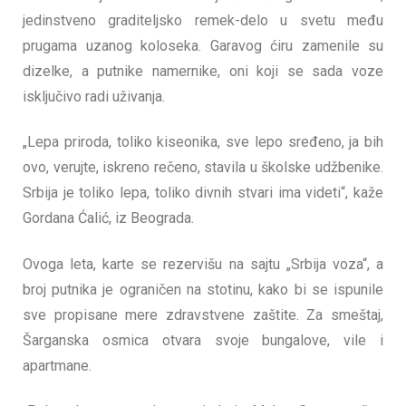
jedinstveno graditeljsko remek-delo u svetu među
prugama uzanog koloseka. Garavog ćiru zamenile su
dizelke, a putnike namernike, oni koji se sada voze
isključivo radi uživanja.
„Lepa priroda, toliko kiseonika, sve lepo sređeno, ja bih
ovo, verujte, iskreno rečeno, stavila u školske udžbenike.
Srbija je toliko lepa, toliko divnih stvari ima videti“, kaže
Gordana Ćalić, iz Beograda.
Ovoga leta, karte se rezervišu na sajtu „Srbija voza“, a
broj putnika je ograničen na stotinu, kako bi se ispunile
sve propisane mere zdravstvene zaštite. Za smeštaj,
Šarganska osmica otvara svoje bungalove, vile i
apartmane.