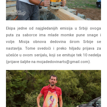
Ekipa jedne od najgledanijih emisija u Srbiji ovoga
puta za saborce ima mlade momke pune snage i
volje. Misija obnova dedovina širom Srbije se
nastavlja. Tome svedoči i preko hiljadu prijava za
učešće u ovom serijalu, koji se emituje tek 10 nedelja
(prijave šaljite na mojadedovinarts@gmail.com).