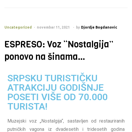
Uncategorized
novembar 11, 2021
by
Djordje Bogdanovic
ESPRESO: Voz “Nostalgija”
ponovo na šinama…
SRPSKU TURISTIČKU
ATRAKCIJU GODIŠNJE
POSETI VIŠE OD 70.000
TURISTA!
Muzejski voz „Nostalgija“, sastavljen od restauriranih
putničkih vagona iz dvadesetih i tridesetih godina