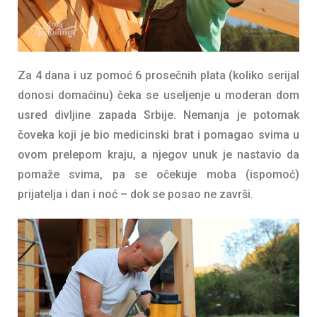
Za 4 dana i uz pomoć 6 prosečnih plata (koliko serijal
donosi domaćinu) čeka se useljenje u moderan dom
usred divljine zapada Srbije. Nemanja je potomak
čoveka koji je bio medicinski brat i pomagao svima u
ovom prelepom kraju, a njegov unuk je nastavio da
pomaže svima, pa se očekuje moba (ispomoć)
prijatelja i dan i noć – dok se posao ne završi.