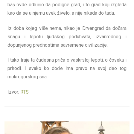
baš ovde odlučio da podigne grad, i to grad koji izgleda
kao da se u njemu uvek živelo, a nije nikada do tada.
Iz doba kojeg više nema, nikao je Drvengrad da dočara
snagu i lepotu ljudskog poduhvata, izvanrednog i
dopunjenog prednostima savremene civilizacije.
I tako traje ta čudesna priča o vaskrsloj lepoti, o čoveku i
prirodi. I svako ko dođe ima pravo na svoj deo tog
mokrogorskog sna.
Izvor:
RTS